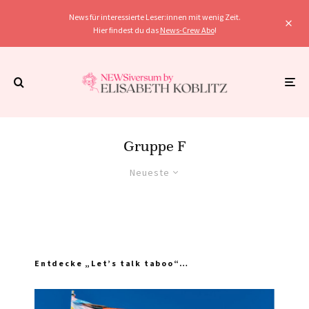
News für interessierte Leser:innen mit wenig Zeit.
Hier findest du das
News-Crew Abo
!
Gruppe F
Neueste
Entdecke „Let’s talk taboo“…