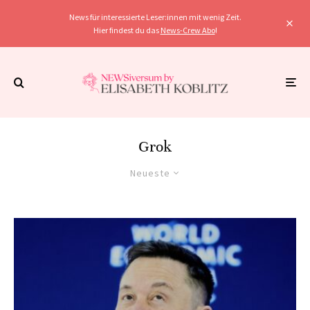
News für interessierte Leser:innen mit wenig Zeit.
Hier findest du das
News-Crew Abo
!
Grok
Neueste