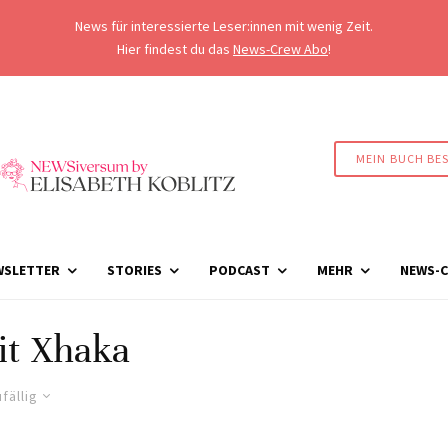
News für interessierte Leser:innen mit wenig Zeit.
Hier findest du das
News-Crew Abo
!
MEIN BUCH BE
WSLETTER
STORIES
PODCAST
MEHR
NEWS-C
it Xhaka
fällig