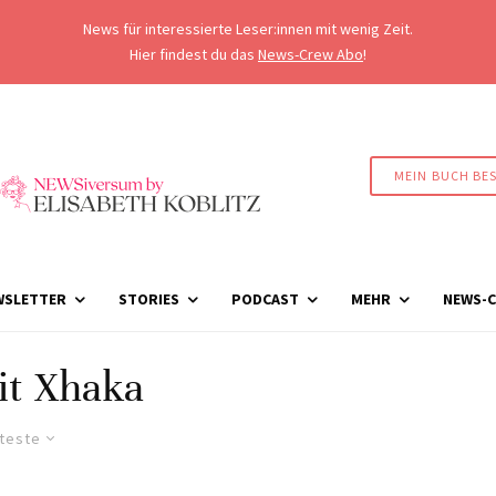
News für interessierte Leser:innen mit wenig Zeit.
Hier findest du das
News-Crew Abo
!
MEIN BUCH BE
WSLETTER
STORIES
PODCAST
MEHR
NEWS-C
it Xhaka
lteste