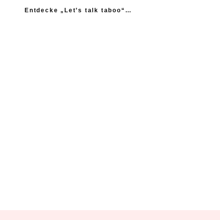
Entdecke „Let’s talk taboo“…
„Ich fühle mich wie das neue Extrem: nicht einmal
mein Gynäkologe hatte das Thema Asexualität auf dem
Radar“
“Woher sollte ich als Kind wissen, dass es
nicht normal ist, wenn die Mama einen
schlägt?”
Ein Kind mehr, wäre ein Kind zu viel