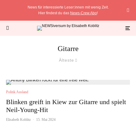
News für interessierte Leser:innen mit wenig Zeit.
Hier findest du das
News-Crew Abo
!
Gitarre
Älteste
Politik Ausland
Blinken greift in Kiew zur Gitarre und spielt
Neil-Young-Hit
Elisabeth Koblitz
·
15. Mai 2024