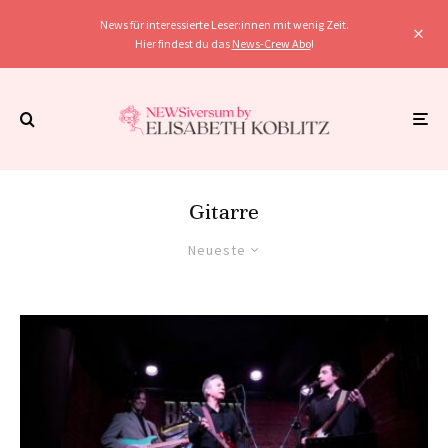
News für interessierte Leser:innen mit wenig Zeit.
Hier findest du das
News-Crew Abo
!
Gitarre
Neueste