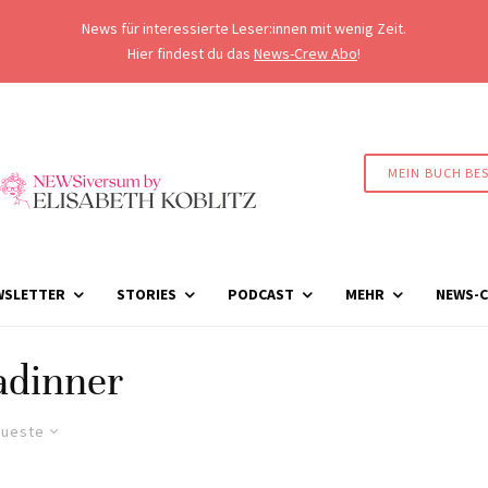
News für interessierte Leser:innen mit wenig Zeit.
Hier findest du das
News-Crew Abo
!
MEIN BUCH BE
WSLETTER
STORIES
PODCAST
MEHR
NEWS-C
adinner
ueste