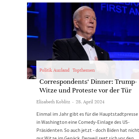
Politik Ausland
Topthemen
Correspondents‘ Dinner: Trump-
Witze und Proteste vor der Tür
Elisabeth Koblitz
·
28. April 2024
Einmal im Jahr gibt es für die Hauptstadtpresse
in Washington eine Comedy-Einlage des US-
Präsidenten. So auch jetzt - doch Biden hat nich
nur Witze im Gepäck. Derweil regt sich vor den