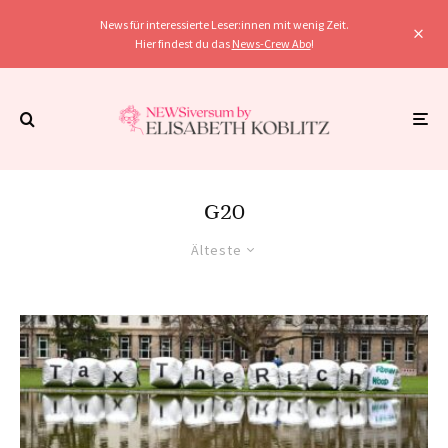
News für interessierte Leser:innen mit wenig Zeit.
Hier findest du das
News-Crew Abo
!
G20
Älteste