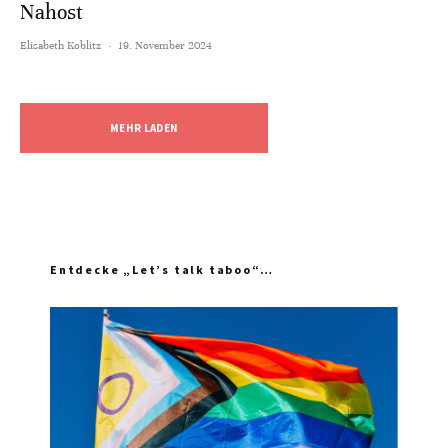
Nahost
Elisabeth Koblitz
·
19. November 2024
MEHR LADEN
Entdecke „Let’s talk taboo“…