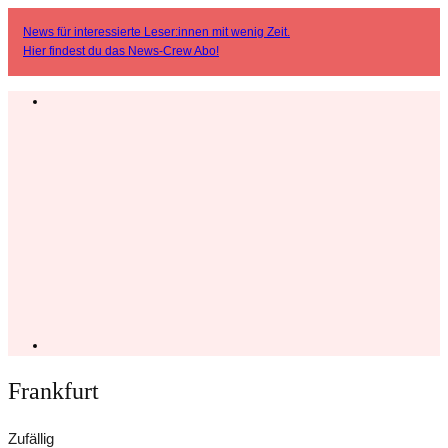
News für interessierte Leser:innen mit wenig Zeit.
Hier findest du das
News-Crew Abo
!
Frankfurt
Zufällig