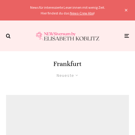
News für interessierte Leser:innen mit wenig Zeit.
Hier findest du das
News-Crew Abo
!
Frankfurt
Neueste