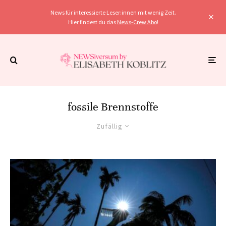
News für interessierte Leser:innen mit wenig Zeit.
Hier findest du das
News-Crew Abo
!
fossile Brennstoffe
Zufällig