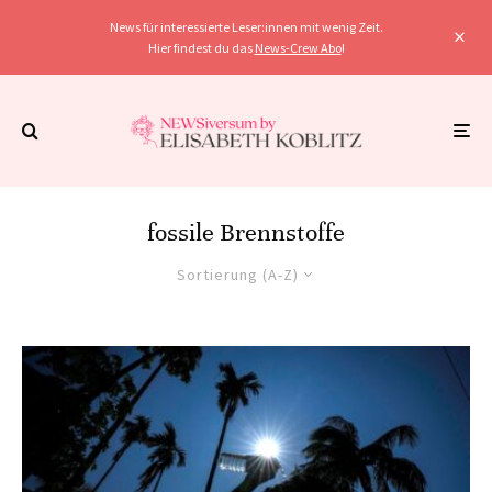
News für interessierte Leser:innen mit wenig Zeit.
Hier findest du das
News-Crew Abo
!
fossile Brennstoffe
Sortierung (A-Z)