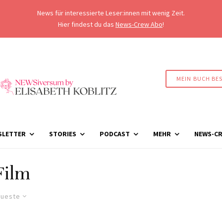
News für interessierte Leser:innen mit wenig Zeit.
Hier findest du das
News-Crew Abo
!
MEIN BUCH BE
SLETTER
STORIES
PODCAST
MEHR
NEWS-CR
Film
ueste