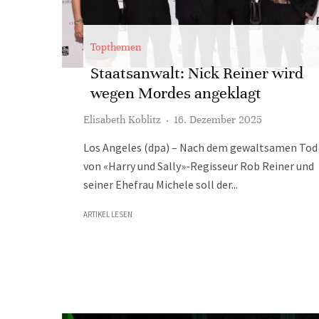
Topthemen
Staatsanwalt: Nick Reiner wird
wegen Mordes angeklagt
Elisabeth Koblitz
·
16. Dezember 2025
Los Angeles (dpa) – Nach dem gewaltsamen Tod
von «Harry und Sally»-Regisseur Rob Reiner und
seiner Ehefrau Michele soll der...
ARTIKEL LESEN