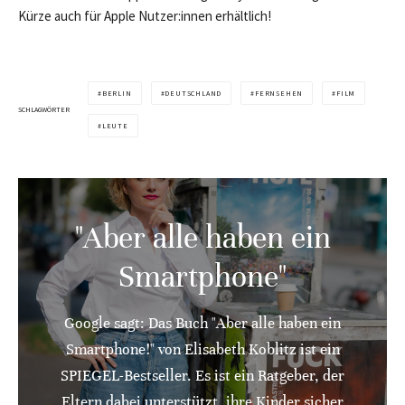
Kürze auch für Apple Nutzer:innen erhältlich!
BERLIN
DEUTSCHLAND
FERNSEHEN
FILM
SCHLAGWÖRTER
LEUTE
"Aber alle haben ein
Smartphone"
Google sagt: Das Buch "Aber alle haben ein
Smartphone!" von Elisabeth Koblitz ist ein
SPIEGEL-Bestseller. Es ist ein Ratgeber, der
Eltern dabei unterstützt, ihre Kinder sicher