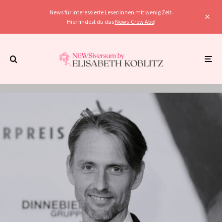
News für interessierte Leser:innen mit wenig Zeit.
Hier findest du das
News-Crew Abo
!