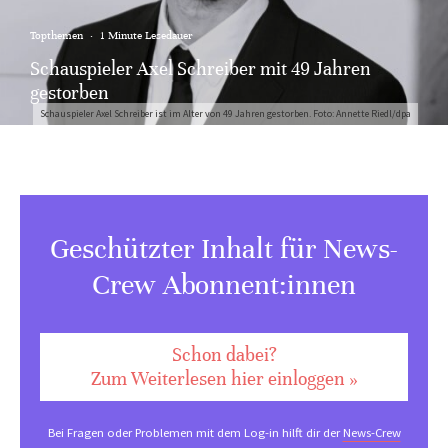
Topthemen
·
1 Minute Lesedauer
Schauspieler Axel Schreiber mit 49 Jahren
gestorben
Schauspieler Axel Schreiber ist im Alter von 49 Jahren gestorben. Foto: Annette Riedl/dpa
Geschützter Inhalt für News-
Crew Abonnent:innen
Schon dabei?
Zum Weiterlesen hier einloggen »
Bei Fragen oder Problemen mit dem Log-in hilft dir der
News-Crew