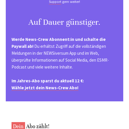
Support
gern weiter!
Auf Dauer günstiger.
Werde News-Crew Abonnent:in und schalte die
Paywall ab!
Du erhältst Zugriff auf die vollständigen
Meldungen in der NEWSiversum App und im Web,
überprüfte Informationen auf Social Media, den ESMR-
Podcast und viele weitere Inhalte.
Im Jahres-Abo sparst du aktuell 12 €:
Wähle jetzt dein News-Crew Abo!
Dein
Abo zählt!