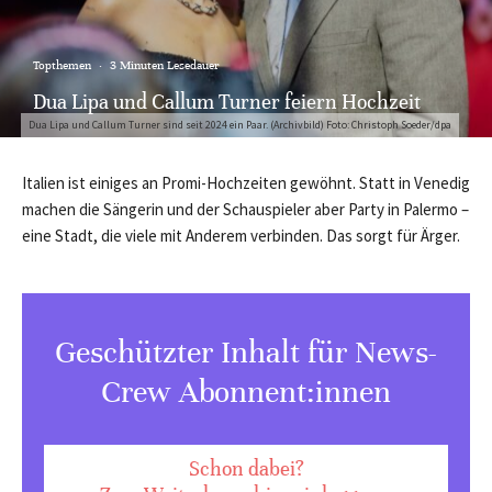
Topthemen
·
3 Minuten Lesedauer
Dua Lipa und Callum Turner feiern Hochzeit
Dua Lipa und Callum Turner sind seit 2024 ein Paar. (Archivbild) Foto: Christoph Soeder/dpa
Italien ist einiges an Promi-Hochzeiten gewöhnt. Statt in Venedig
machen die Sängerin und der Schauspieler aber Party in Palermo –
eine Stadt, die viele mit Anderem verbinden. Das sorgt für Ärger.
Geschützter Inhalt für News-
Crew Abonnent:innen
Schon dabei?