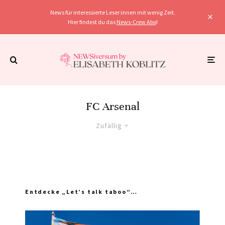
News für interessierte Leser:innen mit wenig Zeit.
Hier findest du das
News-Crew Abo
!
FC Arsenal
Zufällig
Entdecke „Let’s talk taboo“…