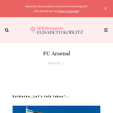
News für interessierte Leser:innen mit wenig Zeit.
Hier findest du das
News-Crew Abo
!
FC Arsenal
Älteste
Entdecke „Let’s talk taboo“…