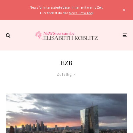
News für interessierte Leser:innen mit wenig Zeit.
Hier findest du das
News-Crew Abo
!
EZB
Zufällig