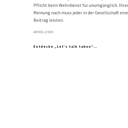
Pflicht beim Wehrdienst für unumgänglich. Ihre
Meinung nach muss jeder in der Gesellschaft ein
Beitrag leisten.
ARTIKEL LESEN
Entdecke „Let’s talk taboo“…
„Ich fühle mich wie das neue Extrem: nicht