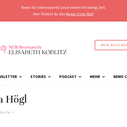
News für interessierte Leser:innen mit wenig Zeit.
Hier findest du das
News-Crew Abo
!
MEIN BUCH BE
WSLETTER
STORIES
PODCAST
MEHR
NEWS-C
a Högl
lteste