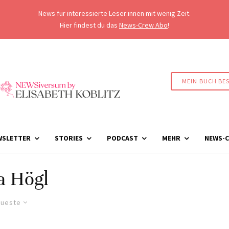
News für interessierte Leser:innen mit wenig Zeit.
Hier findest du das
News-Crew Abo
!
MEIN BUCH BE
WSLETTER
STORIES
PODCAST
MEHR
NEWS-C
a Högl
ueste