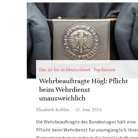
Das ist los in Deutschland
Topthemen
Wehrbeauftragte Högl: Pflicht
beim Wehrdienst
unausweichlich
Elisabeth Koblitz
·
15. Juni 2024
Die Wehrbeauftragte des Bundestages hält eine
Pflicht beim Wehrdienst für unumgänglich. Ihre
Meinung nach muss jeder in der Gesellschaft ein