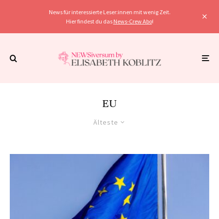
News für interessierte Leser:innen mit wenig Zeit.
Hier findest du das
News-Crew Abo
!
EU
Älteste