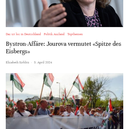
Das ist los in Deutschland
Politik Ausland
Topthemen
Bystron-Affäre: Jourova vermutet «Spitze des
Eisbergs»
Elisabeth Koblitz
·
5. April 2024