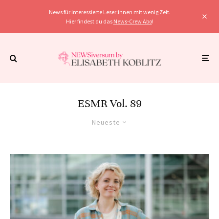
News für interessierte Leser:innen mit wenig Zeit.
Hier findest du das
News-Crew Abo
!
ESMR Vol. 89
Neueste