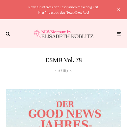
News für interessierte Leser:innen mit wenig Zeit.
Hier findest du das
News-Crew Abo
!
ESMR Vol. 78
Zufällig