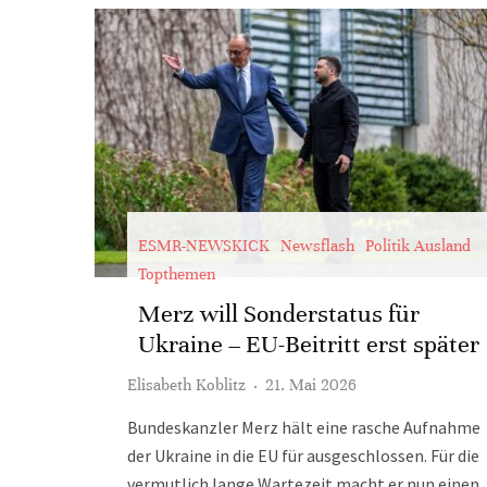
ESMR-NEWSKICK
Newsflash
Politik Ausland
Topthemen
Merz will Sonderstatus für
Ukraine – EU-Beitritt erst später
Elisabeth Koblitz
·
21. Mai 2026
Bundeskanzler Merz hält eine rasche Aufnahme
der Ukraine in die EU für ausgeschlossen. Für die
vermutlich lange Wartezeit macht er nun einen