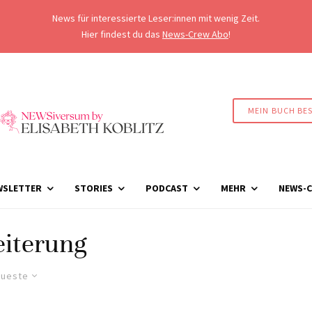
News für interessierte Leser:innen mit wenig Zeit.
Hier findest du das
News-Crew Abo
!
MEIN BUCH BE
WSLETTER
STORIES
PODCAST
MEHR
NEWS-C
iterung
ueste