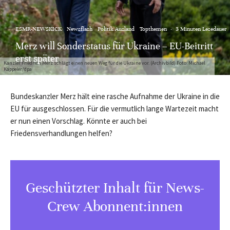
ESMR-NEWSKICK
Newsflash
Politik Ausland
Topthemen
·
3 Minuten Lesedauer
Merz will Sonderstatus für Ukraine – EU-Beitritt
erst später
Kanzler Friedrich Merz schlägt einen neuen Weg für die Ukraine vor. (Archivbild) Foto: Michael
Kappeler/dpa
Bundeskanzler Merz hält eine rasche Aufnahme der Ukraine in die
EU für ausgeschlossen. Für die vermutlich lange Wartezeit macht
er nun einen Vorschlag. Könnte er auch bei
Friedensverhandlungen helfen?
Geschützter Inhalt für News-
Crew Abonnent:innen