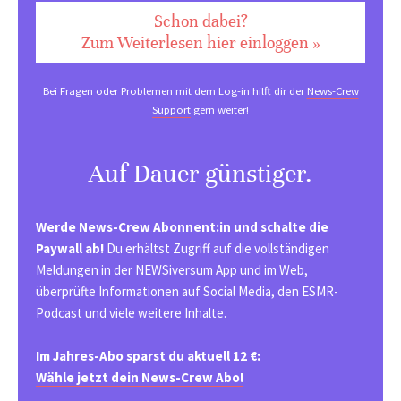
Schon dabei?
Zum Weiterlesen hier einloggen »
Bei Fragen oder Problemen mit dem Log-in hilft dir der
News-Crew
Support
gern weiter!
Auf Dauer günstiger.
Werde News-Crew Abonnent:in und schalte die
Paywall ab!
Du erhältst Zugriff auf die vollständigen
Meldungen in der NEWSiversum App und im Web,
überprüfte Informationen auf Social Media, den ESMR-
Podcast und viele weitere Inhalte.
Im Jahres-Abo sparst du aktuell 12 €:
Wähle jetzt dein News-Crew Abo!