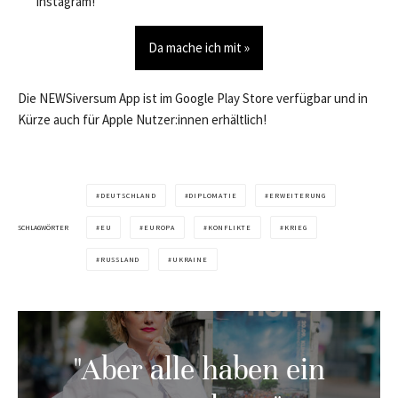
Instagram!
Da mache ich mit »
Die NEWSiversum App ist im Google Play Store verfügbar und in
Kürze auch für Apple Nutzer:innen erhältlich!
DEUTSCHLAND
DIPLOMATIE
ERWEITERUNG
SCHLAGWÖRTER
EU
EUROPA
KONFLIKTE
KRIEG
RUSSLAND
UKRAINE
"Aber alle haben ein