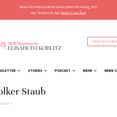
News für interessierte Leser:innen mit wenig Zeit.
Hier findest du das
News-Crew Abo
!
MEIN BUCH BE
WSLETTER
STORIES
PODCAST
MEHR
NEWS-C
olker Staub
lteste