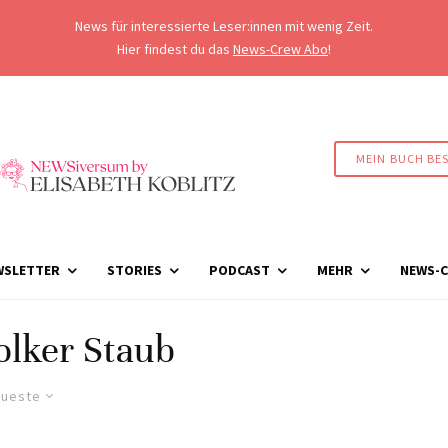
News für interessierte Leser:innen mit wenig Zeit.
Hier findest du das
News-Crew Abo
!
MEIN BUCH BE
WSLETTER
STORIES
PODCAST
MEHR
NEWS-C
olker Staub
ueste