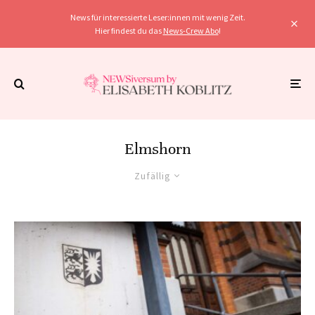
News für interessierte Leser:innen mit wenig Zeit.
Hier findest du das
News-Crew Abo
!
Elmshorn
Zufällig