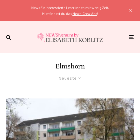
News für interessierte Leser:innen mit wenig Zeit.
Hier findest du das
News-Crew Abo
!
Elmshorn
Neueste