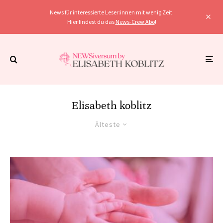
News für interessierte Leser:innen mit wenig Zeit.
Hier findest du das
News-Crew Abo
!
Elisabeth koblitz
Älteste