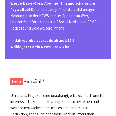
Werde News-Crew Abonnent:in und schalte die
Paywall ab!
Du erhältst Zugriff auf die vollständigen
Meldungen in der NEWSiversum App und im Web,
überprüfte Informationen auf Social Media, den ESMR-
Podcast und viele weitere Inhalte.
Im Jahres-Abo sparst du aktuell 12 €:
Wähle jetzt dein News-Crew Abo!
Dein
Abo zählt!
Um dieses Projekt – eine unabhängige News-Plattform für
interessierte Frauen mit wenig Zeit – zu betreiben und
weiterzuentwickeln, braucht es eine engagierte
Redaktion, aber auch finanzielle Unterstützer:innen.