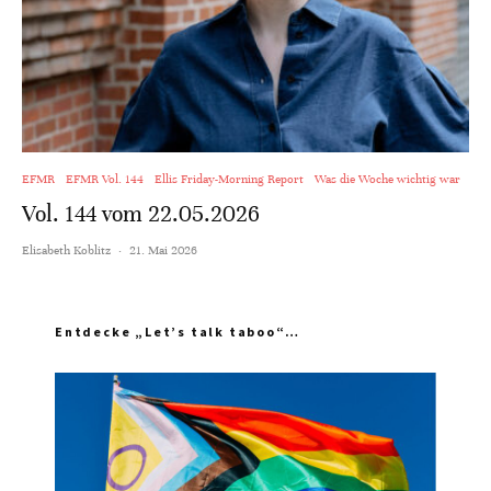
EFMR
EFMR Vol. 144
Ellis Friday-Morning Report
Was die Woche wichtig war
Vol. 144 vom 22.05.2026
Elisabeth Koblitz
·
21. Mai 2026
Entdecke „Let’s talk taboo“…