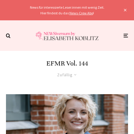
News für interessierte Leser:innen mit wenig Zeit.
Hier findest du das
News-Crew Abo
!
EFMR Vol. 144
Zufällig