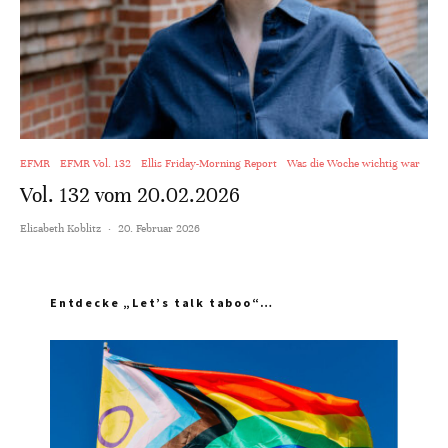
EFMR
EFMR Vol. 132
Ellis Friday-Morning Report
Was die Woche wichtig war
Vol. 132 vom 20.02.2026
Elisabeth Koblitz
·
20. Februar 2026
Entdecke „Let’s talk taboo“…