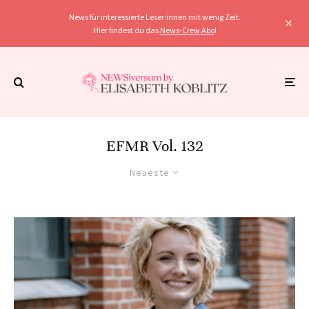
News für interessierte Leser:innen mit wenig Zeit.
Hier findest du das
News-Crew Abo
!
EFMR Vol. 132
Neueste