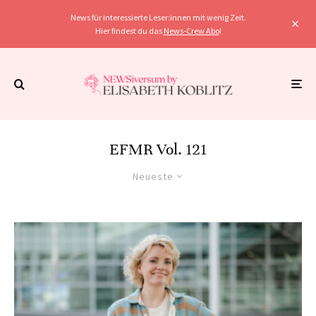
News für interessierte Leser:innen mit wenig Zeit.
Hier findest du das
News-Crew Abo
!
EFMR Vol. 121
Neueste