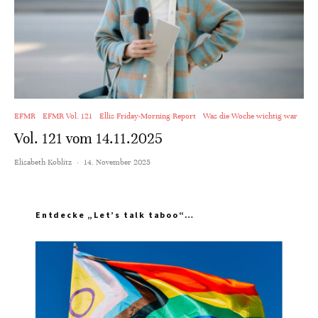
EFMR
EFMR Vol. 121
Ellis Friday-Morning Report
Was die Woche wichtig war
Vol. 121 vom 14.11.2025
Elisabeth Koblitz
·
14. November 2025
Entdecke „Let’s talk taboo“…