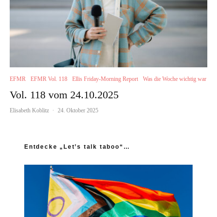
EFMR
EFMR Vol. 118
Ellis Friday-Morning Report
Was die Woche wichtig war
Vol. 118 vom 24.10.2025
Elisabeth Koblitz
·
24. Oktober 2025
Entdecke „Let’s talk taboo“…