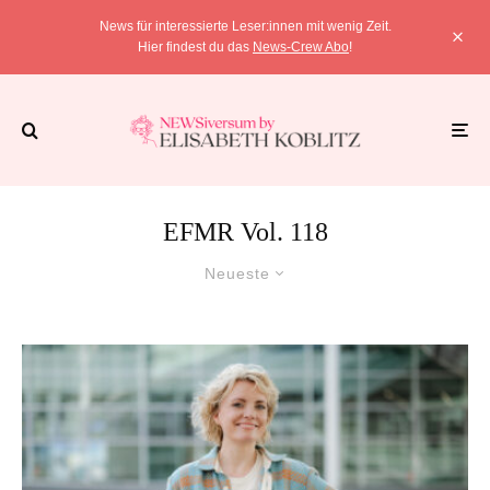
News für interessierte Leser:innen mit wenig Zeit.
Hier findest du das
News-Crew Abo
!
EFMR Vol. 118
Neueste