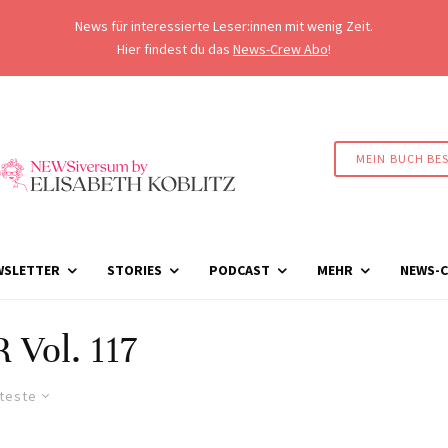
News für interessierte Leser:innen mit wenig Zeit.
Hier findest du das
News-Crew Abo
!
MEIN BUCH BE
WSLETTER
STORIES
PODCAST
MEHR
NEWS-C
Vol. 117
lteste