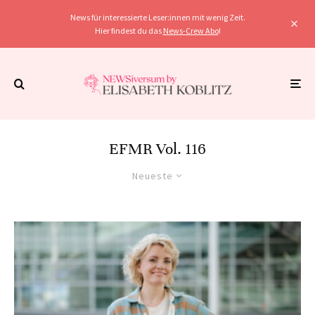
News für interessierte Leser:innen mit wenig Zeit.
Hier findest du das
News-Crew Abo
!
EFMR Vol. 116
Neueste