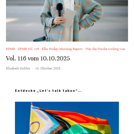
EFMR
EFMR Vol. 116
Ellis Friday-Morning Report
Was die Woche wichtig war
Vol. 116 vom 10.10.2025
Elisabeth Koblitz
·
10. Oktober 2025
Entdecke „Let’s talk taboo“…