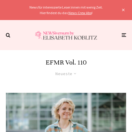
News für interessierte Leser:innen mit wenig Zeit.
Hier findest du das
News-Crew Abo
!
EFMR Vol. 110
Neueste