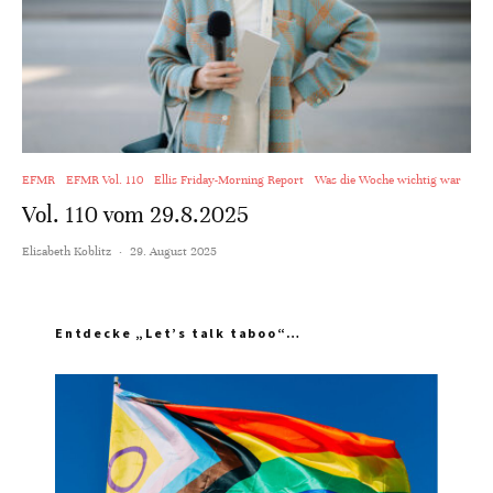
EFMR
EFMR Vol. 110
Ellis Friday-Morning Report
Was die Woche wichtig war
Vol. 110 vom 29.8.2025
Elisabeth Koblitz
·
29. August 2025
Entdecke „Let’s talk taboo“…