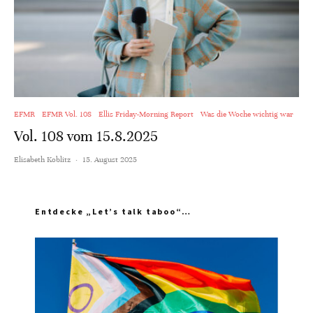
EFMR
EFMR Vol. 108
Ellis Friday-Morning Report
Was die Woche wichtig war
Vol. 108 vom 15.8.2025
Elisabeth Koblitz
·
15. August 2025
Entdecke „Let’s talk taboo“…