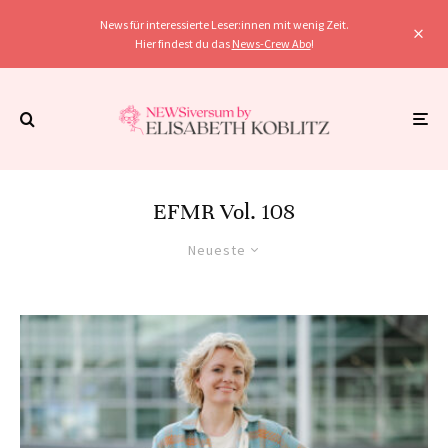
News für interessierte Leser:innen mit wenig Zeit.
Hier findest du das
News-Crew Abo
!
EFMR Vol. 108
Neueste