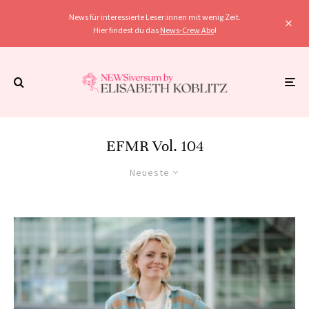
News für interessierte Leser:innen mit wenig Zeit.
Hier findest du das
News-Crew Abo
!
EFMR Vol. 104
Neueste