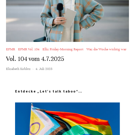
EFMR
EFMR Vol. 104
Ellis Friday-Morning Report
Was die Woche wichtig war
Vol. 104 vom 4.7.2025
Elisabeth Koblitz
·
4. Juli 2025
Entdecke „Let’s talk taboo“…