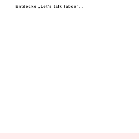
Entdecke „Let’s talk taboo“…
„Ich fühle mich wie das neue Extrem: nicht einmal
mein Gynäkologe hatte das Thema Asexualität auf dem
Radar“
“Woher sollte ich als Kind wissen, dass es
nicht normal ist, wenn die Mama einen
schlägt?”
Ein Kind mehr, wäre ein Kind zu viel