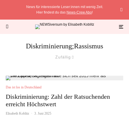
News für interessierte Leser:innen mit wenig Zeit.
Hier findest du das
News-Crew Abo
!
Diskriminierung;Rassismus
Zufällig
Das ist los in Deutschland
Diskriminierung: Zahl der Ratsuchenden
erreicht Höchstwert
Elisabeth Koblitz
·
3. Juni 2025