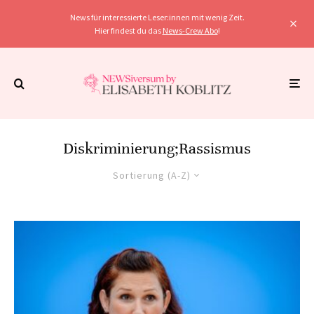
News für interessierte Leser:innen mit wenig Zeit.
Hier findest du das
News-Crew Abo
!
Diskriminierung;Rassismus
Sortierung (A-Z)