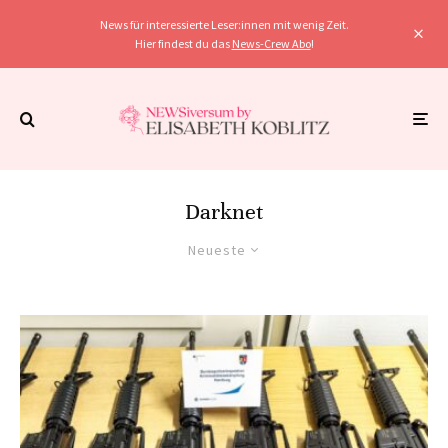
News für interessierte Leser:innen mit wenig Zeit.
Hier findest du das
News-Crew Abo
!
Darknet
Neueste