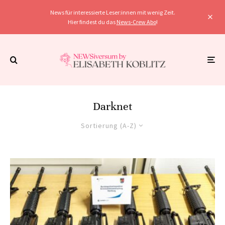
News für interessierte Leser:innen mit wenig Zeit.
Hier findest du das
News-Crew Abo
!
Darknet
Sortierung (A-Z)