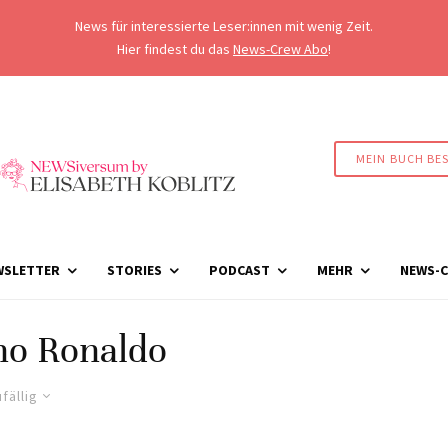
News für interessierte Leser:innen mit wenig Zeit.
Hier findest du das
News-Crew Abo
!
MEIN BUCH BE
WSLETTER
STORIES
PODCAST
MEHR
NEWS-C
no Ronaldo
fällig