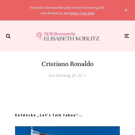
News für interessierte Leser:innen mit wenig Zeit.
Hier findest du das
News-Crew Abo
!
Cristiano Ronaldo
Sortierung (A-Z)
Entdecke „Let’s talk taboo“…