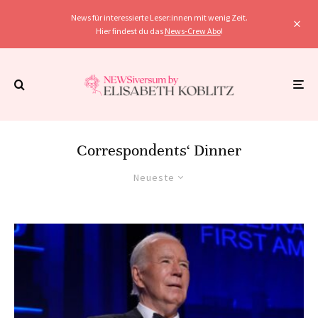
News für interessierte Leser:innen mit wenig Zeit.
Hier findest du das
News-Crew Abo
!
Correspondents‘ Dinner
Neueste