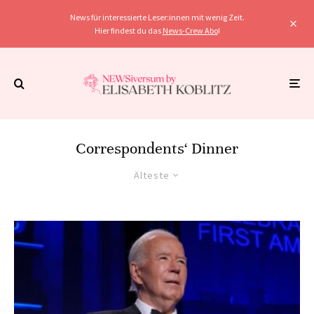
News für interessierte Leser:innen mit wenig Zeit.
Hier findest du das
News-Crew Abo
!
Correspondents‘ Dinner
Älteste