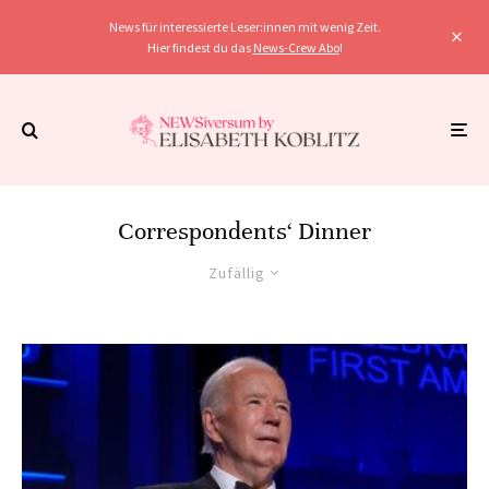
News für interessierte Leser:innen mit wenig Zeit.
Hier findest du das
News-Crew Abo
!
Correspondents‘ Dinner
Zufällig