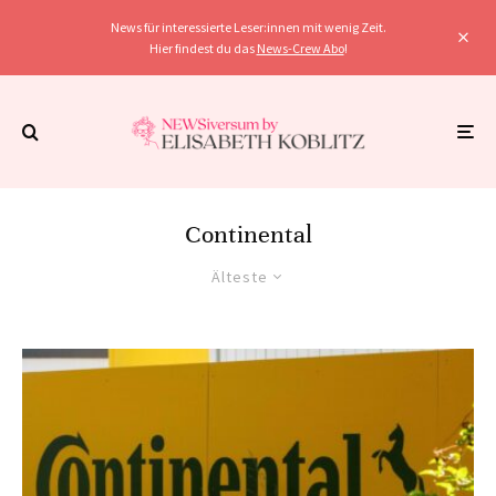
News für interessierte Leser:innen mit wenig Zeit.
Hier findest du das
News-Crew Abo
!
Continental
Älteste